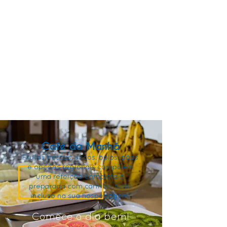
Café da Manhã
Frutas frescas, sucos, bolos, pães
e opções regionais compõem
uma refeição completa e
preparada com carinho, tudo
incluso na sua hospedagem.
Comece o dia bem!