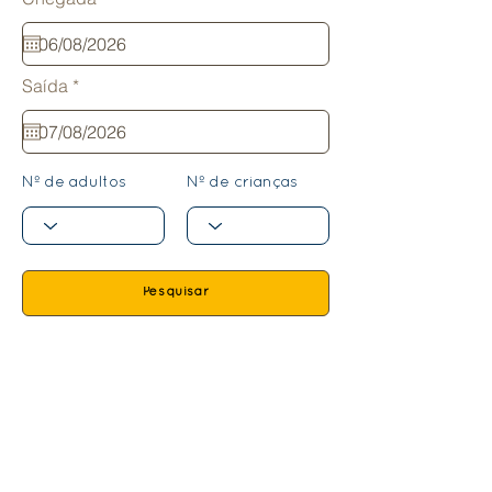
e
q
u
i
r
r
Saída
*
e
e
q
d
u
i
r
Nº de adultos
Nº de crianças
e
d
Pesquisar