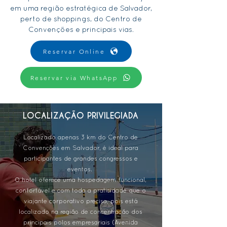
em uma região estratégica de Salvador,
perto de shoppings, do Centro de
Convenções e principais vias.
Reservar Online
Reservar via WhatsApp
LOCALIZAÇÃO PRIVILEGIADA
Localizado apenas 3 km do Centro de
Convenções em Salvador, é ideal para
participantes de grandes congressos e
eventos.
O hotel oferece uma hospedagem funcional,
confortável e com toda a praticidade que o
viajante corporativo precisa, pois está
localizado na região de concentração dos
principais polos empresariais (Avenida