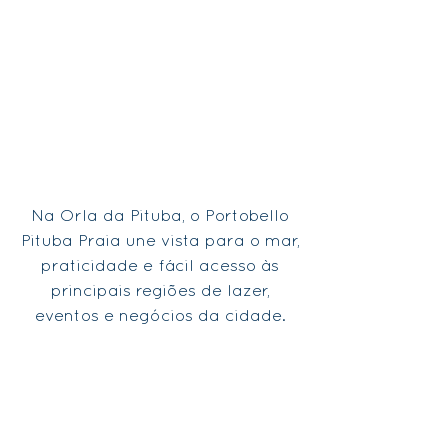
12km
da Arena
do Pelourinho e
Fonte Nova
Mercado
Modelo
23km
do Aeroporto
de Salvador
Na Orla da Pituba, o Portobello
Pituba Praia une vista para o mar,
praticidade e fácil acesso às
principais regiões de lazer,
eventos e negócios da cidade.