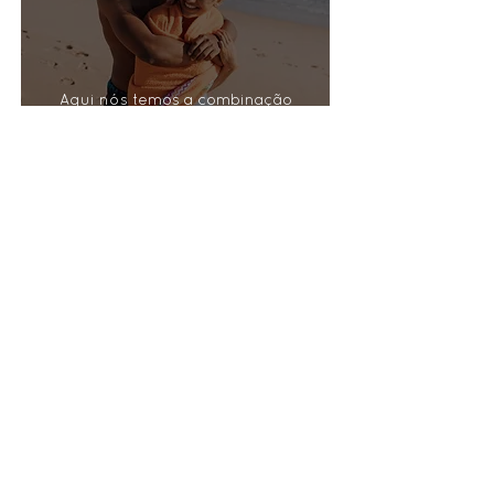
Aqui nós temos a combinação
perfeita para esse momento:
conforto, comodidades, localização
privilegiada, além do serviço de
qualidade e preço justo.
Viagem em família