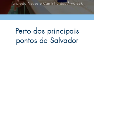
Tancredo Neves e Caminho das Árvores).
Perto dos principais
pontos de Salvador
3km
3km
do Rio
do Centro de
Vermelho
Convenções
3km
6km
da Nova Arena
da área
Multiuso
financeira e
empresarial
9km