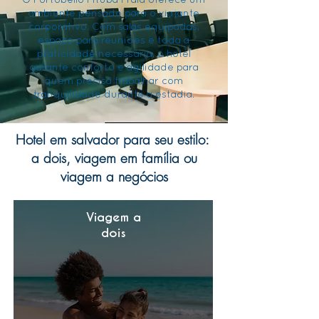
O Portobello Pituba Praia oferece um
ambiente pensado para o viajante
corporativo. Com salas equipadas,
espaço para reuniões e toda a
praticidade necessária, o hotel
garante conforto e agilidade para
quem precisa trabalhar com
tranquilidade durante a estadia.
Hotel em salvador para seu estilo:
a dois, viagem em família ou
viagem a negócios
Viagem a
dois