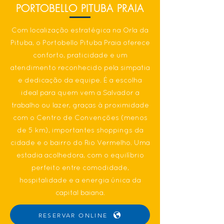
PORTOBELLO PITUBA PRAIA
Com localização estratégica na Orla da
Pituba, o Portobello Pituba Praia oferece
conforto, praticidade e um
atendimento reconhecido pela simpatia
e dedicação da equipe. É a escolha
ideal para quem vem a Salvador a
trabalho ou lazer, graças à proximidade
com o Centro de Convenções (menos
de 5 km), importantes shoppings da
cidade e o bairro do Rio Vermelho. Uma
estadia acolhedora, com o equilíbrio
perfeito entre comodidade,
hospitalidade e a energia única da
capital baiana.
RESERVAR ONLINE