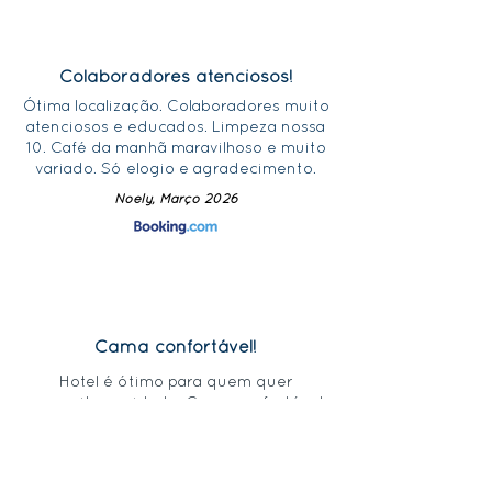
Colaboradores atenciosos!
Ótima localização. Colaboradores muito
atenciosos e educados. Limpeza nossa
10. Café da manhã maravilhoso e muito
variado. Só elogio e agradecimento.
Noely, Março 2026
Cama confortável!
Hotel é ótimo para quem quer
aproveitar a cidade. Cama confortável,
chuveiro bom e funcionários muito
cordiais. Não tem luxo ou atividades.
Localização excelente. Para descansar
é perfeito