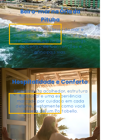
Beira-mar na Orla da
Pituba
Desperte com a brisa do mar e
esteja em uma região estratégica
de Salvador, perto de shoppings,
do Centro de Convenções e
principais vias.
Hospitalidade e Conforto
Atendimento acolhedor, estrutura
funcional e uma experiência
marcada por cuidado em cada
detalhe, exatamente como você
espera de um Portobello.