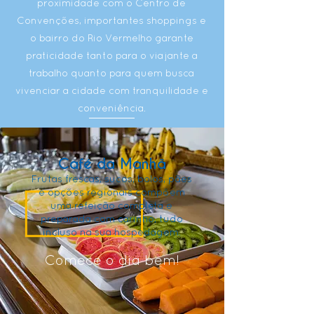
proximidade com o Centro de
Convenções, importantes shoppings e
o bairro do Rio Vermelho garante
praticidade tanto para o viajante a
trabalho quanto para quem busca
vivenciar a cidade com tranquilidade e
conveniência.
Café da Manhã
Frutas frescas, sucos, bolos, pães
e opções regionais compõem
uma refeição completa e
preparada com carinho, tudo
incluso na sua hospedagem.
Comece o dia bem!