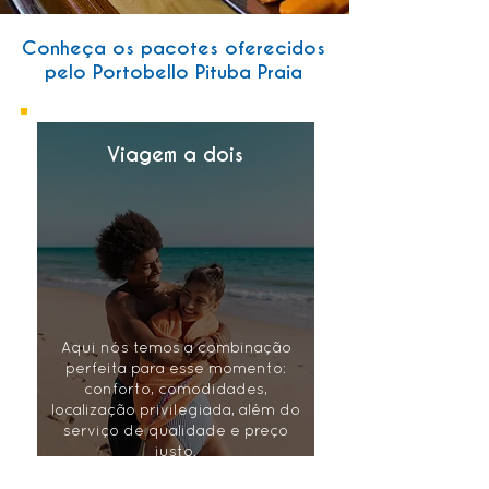
Conheça os pacotes oferecidos
pelo Portobello Pituba Praia
Viagem a dois
Aqui nós temos a combinação
perfeita para esse momento:
conforto, comodidades,
localização privilegiada, além do
serviço de qualidade e preço
justo.