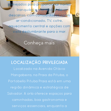
planejados para proporcionar noites
tranquilas e momentos de
descanso, com comodidades como
ar-condicionado, TV, cofre,
aquecimento central e opções com
vista deslumbrante para o mar.
Conheça mais
LOCALIZAÇÃO PRIVILEGIADA
Localizado na Avenida Otávio
Mangabeira, na Praia da Pituba, o
Portobello Pituba Praia está em uma
região dinâmica e estratégica de
Salvador. A orla oferece espaços para
caminhadas, boa gastronomia e
serviços essenciais, enquanto a