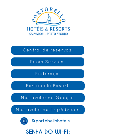
Central de reservas
Room Service
Endereço
Portobello Resort
Nos avalie no Google
Nos avalie no TripAdvisor
@portobellohoteis
SENHA DO WI-FI: