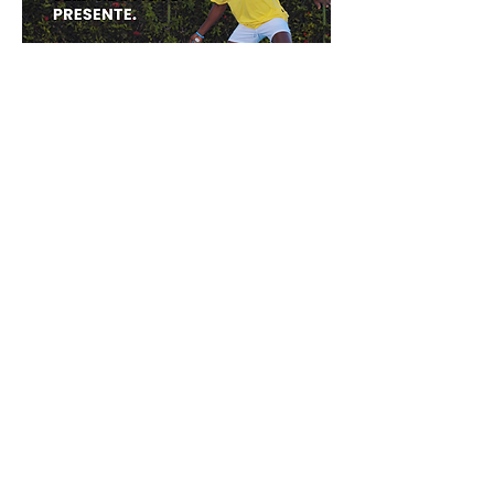
PORTOBELLO HOTÉIS
& RESORTS
Sua viagem fica ainda melhor com a
hospitalidade Portobello
Com excelente localização, ampla oferta de
equipamentos de lazer e comodidades, além
de atendimento diferenciado, os hotéis da
rede Portobello são a melhor opção para
quem busca descanso ou diversão, mas não
abre mão de todo o conforto e hospitalidade