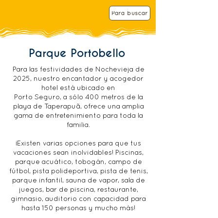
i
i
r
r
Para buscar
e
e
d
d
Parque Portobello
Para las festividades de Nochevieja de
2025, nuestro encantador y acogedor
hotel está ubicado en
Porto Seguro, a sólo 400 metros de la
playa de Taperapuã, ofrece una amplia
gama de entretenimiento para toda la
familia.
¡Existen varias opciones para que tus
vacaciones sean inolvidables! Piscinas,
parque acuático, tobogán, campo de
fútbol, pista polideportiva, pista de tenis,
parque infantil, sauna de vapor, sala de
juegos, bar de piscina, restaurante,
gimnasio, auditorio con capacidad para
hasta 150 personas y mucho más!